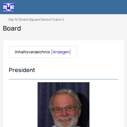
Dip-N-Divers Square Dance Club e.V.
Board
Inhaltsverzeichnis
[
Anzeigen
]
President